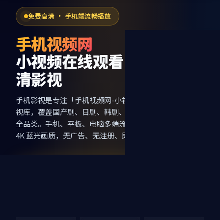
免费高清 · 手机端流畅播放
手机视频网
小视频在线观看 3000+ 高
清影视
手机影视
是专注「
手机视频网-小视频在线观看
」的免费影
视库，覆盖国产剧、日剧、韩剧、日韩电影、综艺、动漫
全品类。手机、平板、电脑多端流畅播放，支持 1080P /
4K 蓝光画质，无广告、无注册、即点即看。
立即免费观看
浏览编辑精选