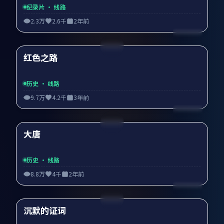
纪录片
· 线路
2.3万
2.6千
2年前
99:31
红色之路
精选
历史
· 线路
9.7万
4.2千
3年前
99:27
大唐
精选
历史
· 线路
8.8万
4千
2年前
99:52
沉默的证词
精选