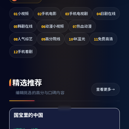
小视频
手机电影
手机电视剧
日剧在线
01
02
03
04
韩剧在线
动漫小视频
热血动漫
05
06
07
人气综艺
高分院线
4K蓝光
免费高清
08
09
10
11
手机看剧
12
精选推荐
查看更多
编辑挑选的高分与口碑内容
99:52
国宝里的中国
精选