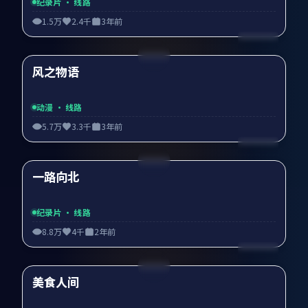
纪录片
· 线路
1.5万
2.4千
3年前
99:54
风之物语
精选
动漫
· 线路
5.7万
3.3千
3年前
99:27
一路向北
精选
纪录片
· 线路
8.8万
4千
2年前
99:18
美食人间
精选