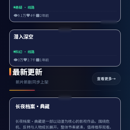
悬疑
· 线路
9.1万
4千
2年前
99:41
潜入深空
精选
科幻
· 线路
3万
2.7千
1年前
最新更新
查看更多
新片新剧同步上架
99:12
最新
长夜档案·典藏
长夜档案·典藏是一部以动漫为核心的影视作品，围绕危
机、反转与人物成长展开，整体节奏紧凑，值得推荐观看。