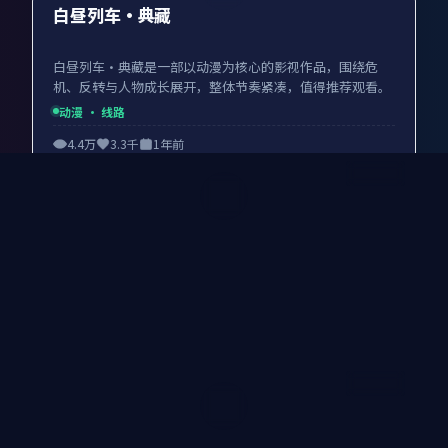
最新
白昼列车·典藏
白昼列车·典藏是一部以动漫为核心的影视作品，围绕危
机、反转与人物成长展开，整体节奏紧凑，值得推荐观看。
动漫
· 线路
4.4万
3.3千
1年前
99:12
最新
银翼回响·纪念版
银翼回响·纪念版是一部以科幻为核心的影视作品，围绕危
机、反转与人物成长展开，整体节奏紧凑，值得推荐观看。
科幻
· 线路
2.1万
2.4千
1年前
96:17
最新
寒锋失序·典藏