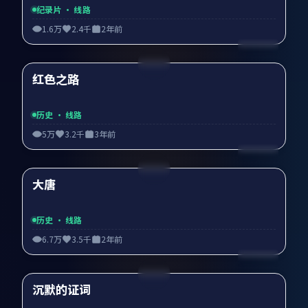
纪录片
· 线路
1.6万
2.4千
2年前
99:31
红色之路
精选
历史
· 线路
5万
3.2千
3年前
95:27
大唐
精选
历史
· 线路
6.7万
3.5千
2年前
99:52
沉默的证词
精选