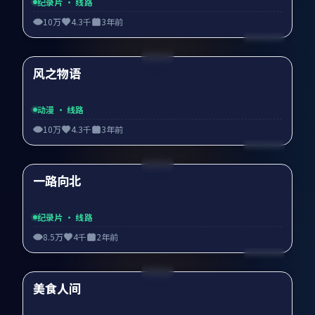
纪录片
· 线路
10万
4.3千
3年前
99:54
风之物语
精选
动漫
· 线路
10万
4.3千
3年前
90:27
一路向北
精选
纪录片
· 线路
8.5万
4千
2年前
99:18
美食人间
精选