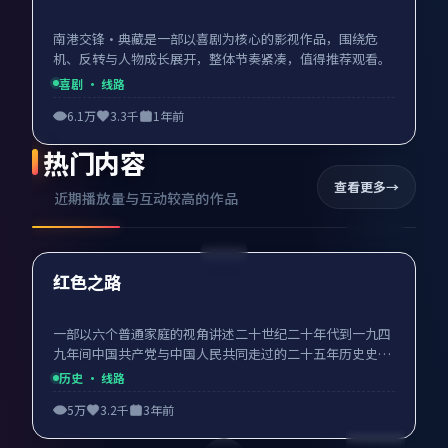
南港交锋·典藏是一部以喜剧为核心的影视作品，围绕危
机、反转与人物成长展开，整体节奏紧凑，值得推荐观看。
喜剧
· 线路
6.1万
3.3千
1年前
热门内容
查看更多
近期播放量与互动较高的作品
99:31
热门
红色之路
一部以六个普通家庭的视角讲述二十世纪二十年代到一九四
九年间中国共产党与中国人民共同走过的二十五年历史史
诗。 红色之路由张永新执导，张鲁一、于和伟、黄轩领衔主
历史
· 线路
演，2023年7月1日在中国大陆上映，历史电视剧，免费高清
5万
3.2千
3年前
完整版在线观看，无需付费，无广告打扰。
95:27