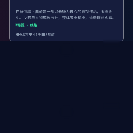
白昼惊魂·典藏是一部以悬疑为核心的影视作品，围绕危
机、反转与人物成长展开，整体节奏紧凑，值得推荐观看。
悬疑
· 线路
9.8万
4.1千
3年前
99:08
热门
异境追凶·典藏
异境追凶·典藏是一部以科幻为核心的影视作品，围绕危
机、反转与人物成长展开，整体节奏紧凑，值得推荐观看。
科幻
· 线路
9.8万
4.1千
5年前
99:35
热门
逆光降临·典藏