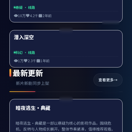
悬疑
· 线路
10万
4.2千
2年前
99:41
潜入深空
精选
科幻
· 线路
1万
2.3千
1年前
最新更新
查看更多
新片新剧同步上架
99:01
最新
暗夜逃生·典藏
暗夜逃生·典藏是一部以悬疑为核心的影视作品，围绕危
机、反转与人物成长展开，整体节奏紧凑，值得推荐观看。