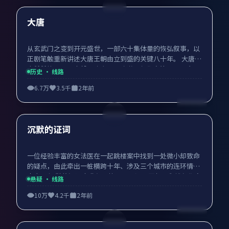
热门
大唐
从玄武门之变到开元盛世，一部六十集体量的恢弘叙事，以
正剧笔触重新讲述大唐王朝由立到盛的关键八十年。 大唐由
高希希执导，张丰毅、陈宝国、陈道明领衔主演，2024年5
历史
· 线路
月1日在中国大陆上映，历史电视剧，免费高清完整版在线
6.7万
3.5千
2年前
观看，无需付费，无广告打扰。
99:52
热门
沉默的证词
一位经验丰富的女法医在一起跳楼案中找到一处微小却致命
的疑点，由此牵出一桩横跨十年、涉及三个城市的连环情杀
大案。 沉默的证词由曹保平执导，张译、王凯、殷桃领衔主
悬疑
· 线路
演，2024年5月30日在中国大陆上映，悬疑电视剧，免费高
10万
4.2千
2年前
清完整版在线观看，无需付费，无广告打扰。
99:41