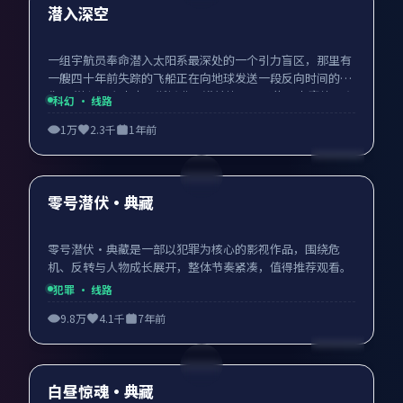
热门
潜入深空
一组宇航员奉命潜入太阳系最深处的一个引力盲区，那里有
一艘四十年前失踪的飞船正在向地球发送一段反向时间的影
像。 潜入深空由克里斯托弗·诺兰执导，马修·麦康纳、安
科幻
· 线路
妮·海瑟薇、凯特·布兰切特领衔主演，2024年11月22日在
1万
2.3千
1年前
美国上映，科幻电影，免费高清完整版在线观看，无需付
费，无广告打扰。
93:24
热门
零号潜伏·典藏
零号潜伏·典藏是一部以犯罪为核心的影视作品，围绕危
机、反转与人物成长展开，整体节奏紧凑，值得推荐观看。
犯罪
· 线路
9.8万
4.1千
7年前
98:45
热门
白昼惊魂·典藏